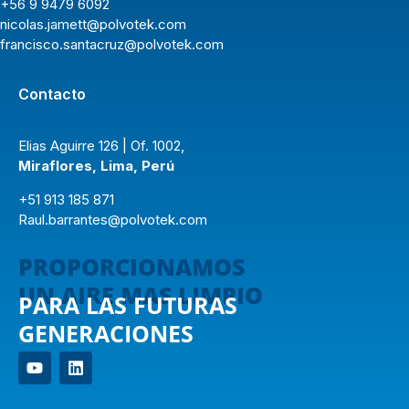
+56 9 9479 6092
nicolas.jamett@polvotek.com
francisco.santacruz@polvotek.com
Contacto
Elias Aguirre 126 | Of. 1002,
Miraflores, Lima, Perú
+51 913 185 871
Raul.barrantes@polvotek.com
PROPORCIONAMOS
UN AIRE MAS LIMPIO
PARA LAS FUTURAS
GENERACIONES